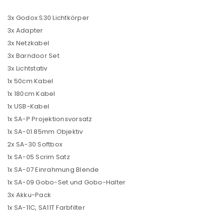
3x Godox S30 Lichtkörper
3x Adapter
Passwort
*
3x Netzkabel
3x Barndoor Set
3x Lichtstativ
1x 50cm Kabel
Anmeldeformular geschützt durch
WP Captcha
1x 180cm Kabel
Angemeldet bleiben
ANMELDEN
1x USB-Kabel
1x SA-P Projektionsvorsatz
1x SA-01 85mm Objektiv
PASSWORT VERGESSEN?
2x SA-30 Softbox
1x SA-05 Scrim Satz
1x SA-07 Einrahmung Blende
REGISTRIEREN
1x SA-09 Gobo-Set und Gobo-Halter
3x Akku-Pack
E-Mail-Adresse
*
1x SA-11C, SA11T Farbfilter