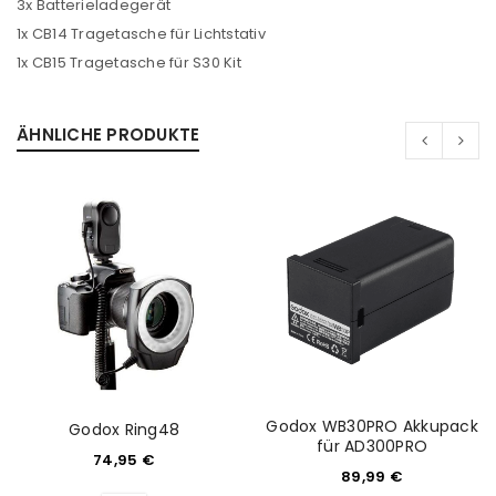
3x Batterieladegerät
1x CB14 Tragetasche für Lichtstativ
Ein Link zum Erstellen eines neuen Passworts wird an
1x CB15 Tragetasche für S30 Kit
deine E-Mail-Adresse gesendet.
NEWSLETTER ABONNIEREN
ÄHNLICHE PRODUKTE
Please select all the ways you would like to hear from
us
Ich stimme zu
Ja, ich möchte ein Kundenkonto eröffnen und
akzeptiere die
Datenschutzerklärung
.
*
REGISTRIEREN
Godox WB30PRO Akkupack
Godox Ring48
für AD300PRO
74,95
€
89,99
€