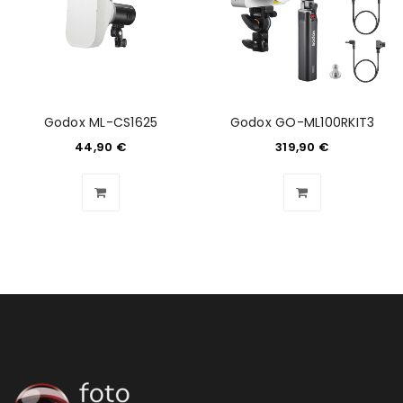
ANMELDEN
Benutzername oder E-Mail-Adresse
*
Godox ML-CS1625
Godox GO-ML100RKIT3
44,90
€
319,90
€
Passwort
*
Anmeldeformular geschützt durch
WP Captcha
Angemeldet bleiben
ANMELDEN
PASSWORT VERGESSEN?