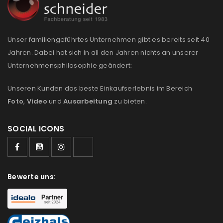
REGISTRIEREN
E-Mail-Adresse
*
Unser familiengeführtes Unternehmen gibt es bereits seit 40
Jahren. Dabei hat sich in all den Jahren nichts an unserer
Unternehmensphilosophie geändert:
Ein Link zum Erstellen eines neuen Passworts wird an
deine E-Mail-Adresse gesendet.
Unseren Kunden das beste Einkaufserlebnis im Bereich
Foto
,
Video
und
Ausarbeitung
zu bieten.
NEWSLETTER ABONNIEREN
Please select all the ways you would like to hear from
SOCIAL ICONS
us
Ich stimme zu
Bewerte uns:
Ja, ich möchte ein Kundenkonto eröffnen und
akzeptiere die
Datenschutzerklärung
.
*