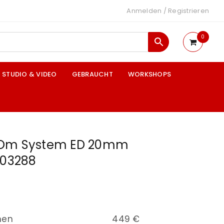
Anmelden
/
Registrieren
0
STUDIO & VIDEO
GEBRAUCHT
WORKSHOPS
 Om System ED 20mm
003288
nen
449 €