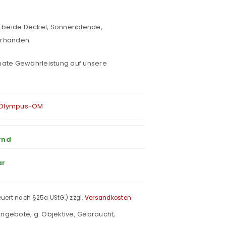
, beide Deckel, Sonnenblende,
orhanden
nate Gewährleistung auf unsere
Olympus-OM
rnd
ar
teuert nach §25a UStG.)
zzgl.
Versandkosten
 Angebote
,
g: Objektive
,
Gebraucht
,