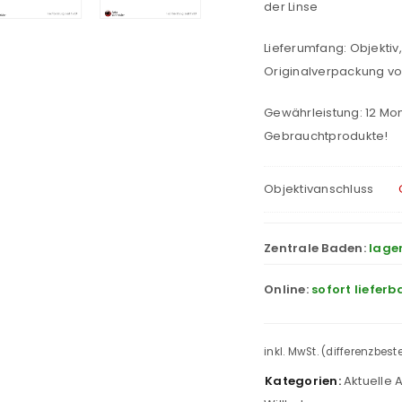
der Linse
Lieferumfang: Objektiv
Originalverpackung v
Gewährleistung: 12 Mo
Gebrauchtprodukte!
Objektivanschluss
Zentrale Baden:
lage
Online:
sofort lieferb
inkl. MwSt. (differenzbes
Kategorien:
Aktuelle