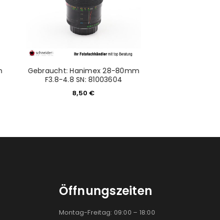
m
Gebraucht: Hanimex 28-80mm
Gebraucht: DJI 
F3.8-4.8 SN: 81003604
59,0
8,50
€
Öffnungszeiten
Montag-Freitag: 09:00 – 18:00