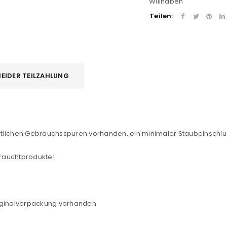
Willhaben
Teilen:
EIDER TEILZAHLUNG
REGISTRIEREN
sse
*
E-Mail-Adresse
*
tlichen Gebrauchsspuren vorhanden, ein minimaler Staubeinschluss
rauchtprodukte!
Ein Link zum Erstellen eines n
Mail-Adresse gesendet.
NEWSLETTER ABONNIEREN
riginalverpackung vorhanden
tzt durch
WP Captcha
Please select all the ways you 
Angemeldet bleiben