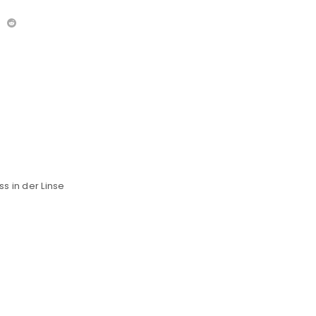
 in der Linse
euen Passworts wird an deine E-
would like to hear from us