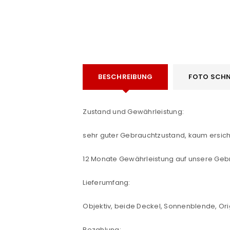
BESCHREIBUNG
FOTO SCHN
ANMELDEN
Zustand und Gewährleistung:
Benutzername oder E-Mail-Adre
sehr guter Gebrauchtzustand, kaum ersich
Passwort
*
12 Monate Gewährleistung auf unsere Geb
Lieferumfang:
Objektiv, beide Deckel, Sonnenblende, O
Anmeldeformular geschü
Bezahlung: