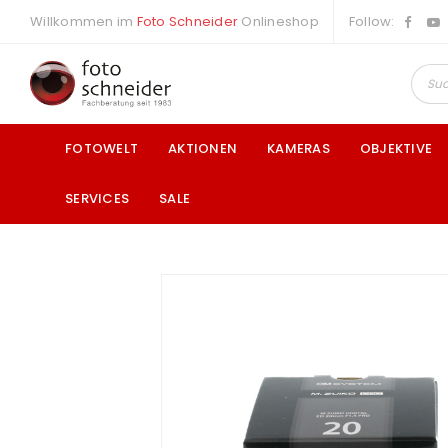
Willkommen im
Foto Schneider
Onlineshop
Follow:
FOTOWELT
AKTIONEN
KAMERAS
OBJEKTIVE
SERVICES
SALE
a