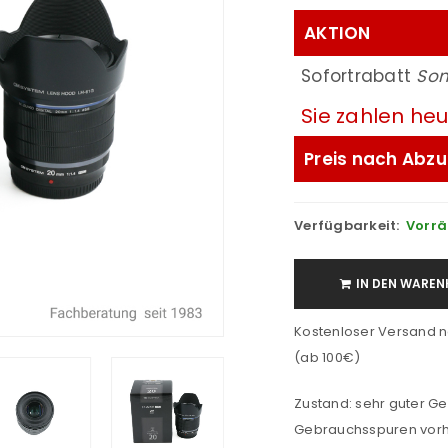
AKTION
Sofortrabatt
So
Sie zahlen he
Preis nach Abzu
Verfügbarkeit:
Vorrä
IN DEN WAREN
Kostenloser Versand n
(ab 100€)
Zustand: sehr guter G
Gebrauchsspuren vorha