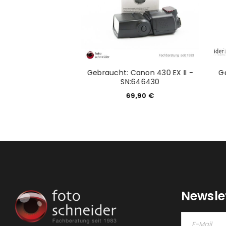
tzo Panorama Disk
Gebraucht: Canon 430 EX II -
G
Serie 1-5
SN:646430
9,00
€
69,90
€
Newsle