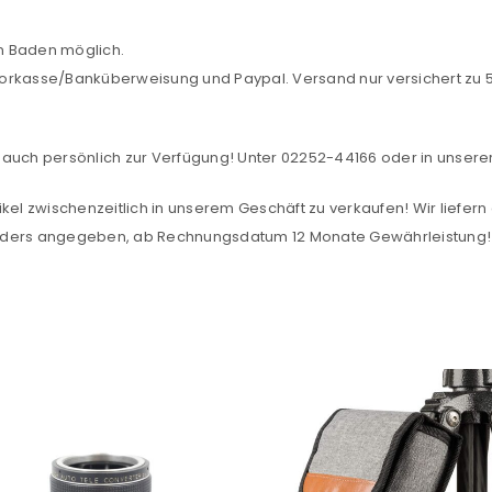
Ich stimme zu
in Baden möglich.
orkasse/Banküberweisung und Paypal. Versand nur versichert zu 5,
Ja, ich möchte ein Kunden
Datenschutzerklärung
.
*
auch persönlich zur Verfügung! Unter 02252-44166 oder in unserer F
REGISTRIEREN
kel zwischenzeitlich in unserem Geschäft zu verkaufen! Wir liefern 
anders angegeben, ab Rechnungsdatum 12 Monate Gewährleistung!