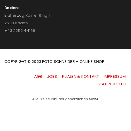
Baden:
Erzherzog Rainer Ring 1
2500 Baden
+43 2252 44166
COPYRIGHT © 2023 FOTO SCHNEIDER – ONLINE SHOP
AGB
|
JOBS
|
FILIALEN & KONTAKT
|
IMPRESSUM
|
DATENSCHUTZ
Alle Preise inkl. der gesetzlichen MwSt.