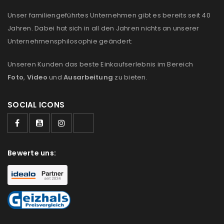
Anmeldeformular geschützt durch
WP Captcha
Unser familiengeführtes Unternehmen gibt es bereits seit 40
Jahren. Dabei hat sich in all den Jahren nichts an unserer
Angemeldet bleiben
ANMELDEN
Unternehmensphilosophie geändert:
PASSWORT VERGESSEN?
Unseren Kunden das beste Einkaufserlebnis im Bereich
Foto
,
Video
und
Ausarbeitung
zu bieten.
REGISTRIEREN
SOCIAL ICONS
E-Mail-Adresse
*
Bewerte uns:
Ein Link zum Erstellen eines neuen Passworts wird an
deine E-Mail-Adresse gesendet.
NEWSLETTER ABONNIEREN