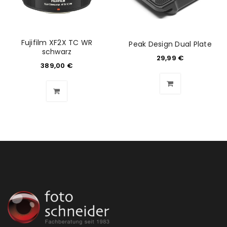
Fujifilm XF2X TC WR
Peak Design Dual Plate
schwarz
29,99
€
389,00
€
ANMELDEN
Benutzername oder E-Mail-Adresse
*
Passwort
*