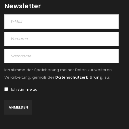
Please select all the ways you would like to hear from
Newsletter
us
Ich stimme zu
Ja, ich möchte ein Kundenkonto eröffnen und
akzeptiere die
Datenschutzerklärung
.
*
REGISTRIEREN
Ich stimme der Speicherung meiner Daten zur weiteren
Verarbeitung, gemäß der
Datenschutzerklärung
, zu:
Ich stimme zu