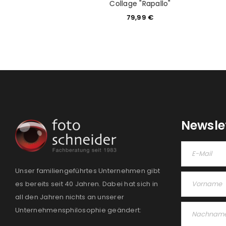
"Enny" 10X15 Blau
Collage "Rapallo"
5,99
€
79,99
€
Newsle
Unser familiengeführtes Unternehmen gibt
es bereits seit 40 Jahren. Dabei hat sich in
all den Jahren nichts an unserer
Unternehmensphilosophie geändert: