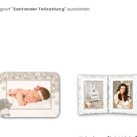
Ein Link zum Erstellen eines n
gsart "
Santander Teilzahlung
" auswählen.
Mail-Adresse gesendet.
NEWSLETTER ABONNIEREN
tzt durch
WP Captcha
Please select all the ways you 
Angemeldet bleiben
Ich stimme zu
Ja, ich möchte ein Kunden
Datenschutzerklärung
.
*
REGISTRIEREN