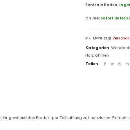
Zentrale Baden:
lage
Online:
sofort lieferb
inkl. MwSt.
zzgl.
Versandk
Kategorien:
Wandde
Holzrahmen
Teilen:
REGISTRIEREN
sse
*
E-Mail-Adresse
*
, Ihr gewünschtes Produkt per Teilzahlung zu finanzieren. Einfach u