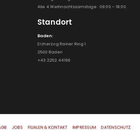
Alle 4 Weihnachtssamstage : 09:00 – 18:00
Standort
Baden:
Erzherzog Rainer Ring 1
2500 Baden
+43 2252 44166
AGB
|
JOBS
|
FILIALEN & KONTAKT
|
IMPRESSUM
|
DATENSCHUTZ