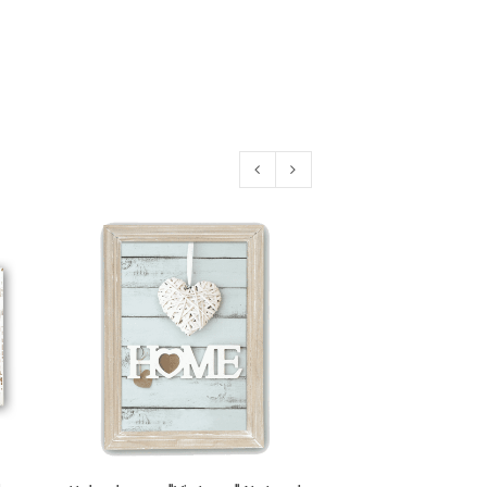
euen Passworts wird an deine E-
would like to hear from us
konto eröffnen und akzeptiere die