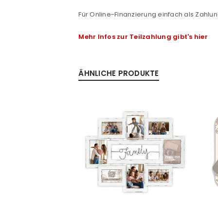
Passwort
*
Für Online-Finanzierung einfach als Zahlun
Mehr Infos zur Teilzahlung gibt's hier
Anmeldeformular geschü
ÄHNLICHE PRODUKTE
ANMELDEN
PASSWORT VERGESSEN?