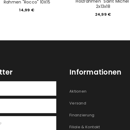
Holzrahmen "Saint Michel
Rahmen "Rocco" 10X15
2x13x18
14,99
€
24,99
€
tter
Informationen
Aktionen
Versand
Finanzierung
Filiale & Kontakt