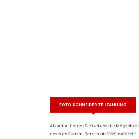
e
ANMELDEN
FOTO SCHNEIDER TEILZAHLUNG
Benutzername oder E-Mail-Adre
Ab sofort haben Sie bei uns die Möglichkeit
unseren Filialen. Bereits ab 100€ möglich!