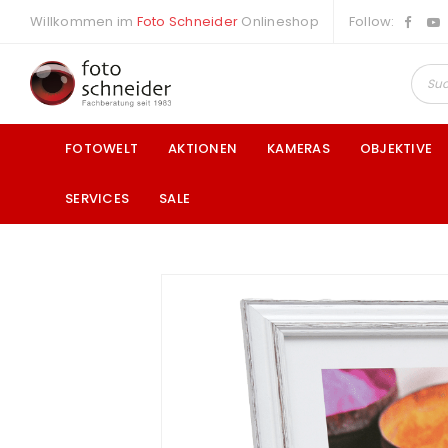
Willkommen im
Foto Schneider
Onlineshop
Follow:
FOTOWELT
AKTIONEN
KAMERAS
OBJEKTIVE
SERVICES
SALE
a