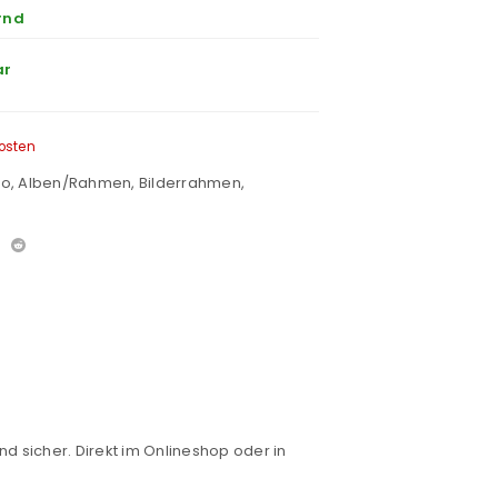
rnd
ar
osten
ko
,
Alben/Rahmen
,
Bilderrahmen
,
nd sicher. Direkt im Onlineshop oder in