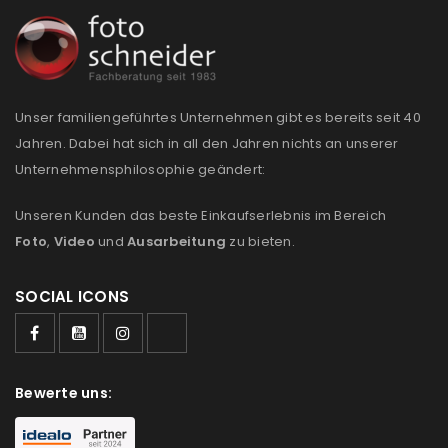
Anmeldeformular geschützt durch
WP Captcha
Angemeldet bleiben
ANMELDEN
Unser familiengeführtes Unternehmen gibt es bereits seit 40
Jahren. Dabei hat sich in all den Jahren nichts an unserer
Unternehmensphilosophie geändert:
PASSWORT VERGESSEN?
Unseren Kunden das beste Einkaufserlebnis im Bereich
Foto
,
Video
und
Ausarbeitung
zu bieten.
REGISTRIEREN
SOCIAL ICONS
E-Mail-Adresse
*
Ein Link zum Erstellen eines neuen Passworts wird an
Bewerte uns:
deine E-Mail-Adresse gesendet.