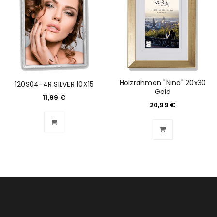
Holzrahmen "Nina" 20x30
120S04-4R SILVER 10X15
Gold
11,99
€
20,99
€
ANMELDEN
Benutzername oder E-Mail-Adresse
*
Passwort
*