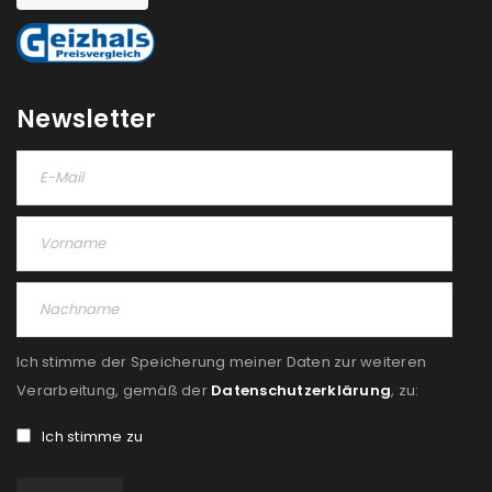
NEWSLETTER ABONNIEREN
Please select all the ways you would like to hear from
us
Newsletter
Ich stimme zu
Ja, ich möchte ein Kundenkonto eröffnen und
akzeptiere die
Datenschutzerklärung
.
*
REGISTRIEREN
Ich stimme der Speicherung meiner Daten zur weiteren
Verarbeitung, gemäß der
Datenschutzerklärung
, zu:
Ich stimme zu