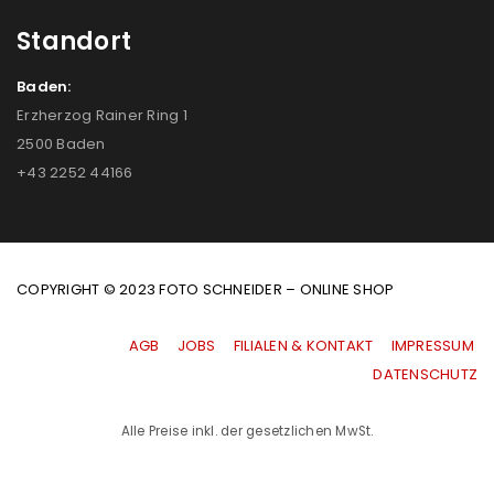
Standort
Baden:
Erzherzog Rainer Ring 1
2500 Baden
+43 2252 44166
COPYRIGHT © 2023 FOTO SCHNEIDER – ONLINE SHOP
AGB
|
JOBS
|
FILIALEN & KONTAKT
|
IMPRESSUM
|
DATENSCHUTZ
Alle Preise inkl. der gesetzlichen MwSt.