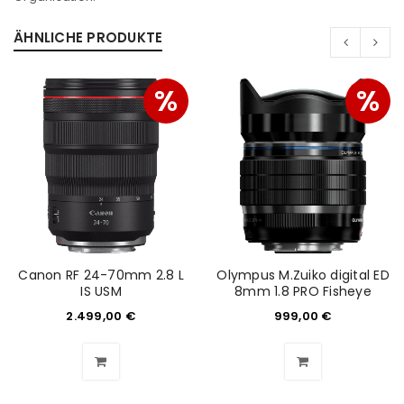
Ein Link zum Erstellen eines neuen Passworts wird an
deine E-Mail-Adresse gesendet.
ÄHNLICHE PRODUKTE
NEWSLETTER ABONNIEREN
%
%
Please select all the ways you would like to hear from
us
Ich stimme zu
Ja, ich möchte ein Kundenkonto eröffnen und
akzeptiere die
Datenschutzerklärung
.
*
Canon RF 24-70mm 2.8 L
Olympus M.Zuiko digital ED
IS USM
8mm 1.8 PRO Fisheye
REGISTRIEREN
2.499,00
€
999,00
€