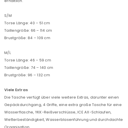
erhältlich.
Passwort
*
S/M
Torse Länge: 40 – 51 cm
Taillengröße: 66 – 114 cm
Brustgröße: 84 – 109 cm
Anmeldeformular geschützt durch
WP Captcha
Angemeldet bleiben
M/L
ANMELDEN
Torse Länge: 46 – 59 cm
Taillengröße: 74 – 140 cm
PASSWORT VERGESSEN?
Brustgröße: 96 – 132 cm
Viele Extras
REGISTRIEREN
Die Tasche verfügt über viele weitere Extras, darunter einen
Gepäckdurchgang, 4 Griffe, eine extra große Tasche für eine
E-Mail-Adresse
*
Wasserflasche, YKK-Reißverschlüsse, ICE AX-Schlaufen,
Wetterbeständigkeit, Wasserblasenführung und durchdachte
Organisation.