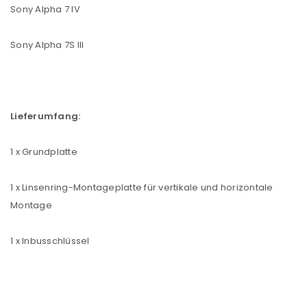
Sony Alpha 7 IV
ANMELDEN
Sony Alpha 7S III
Benutzername oder E-Mail-Adresse
*
Lieferumfang:
Passwort
*
1 x Grundplatte
1 x Linsenring-Montageplatte für vertikale und horizontale
Anmeldeformular geschützt durch
WP Captcha
Montage
Angemeldet bleiben
ANMELDEN
1 x Inbusschlüssel
PASSWORT VERGESSEN?