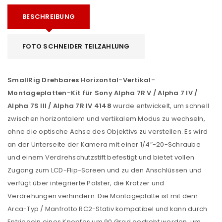
BESCHREIBUNG
FOTO SCHNEIDER TEILZAHLUNG
SmallRig Drehbares Horizontal-Vertikal-
Montageplatten-Kit für Sony Alpha 7R V / Alpha 7 IV /
Alpha 7S III / Alpha 7R IV 4148
wurde entwickelt, um schnell
zwischen horizontalem und vertikalem Modus zu wechseln,
ohne die optische Achse des Objektivs zu verstellen. Es wird
an der Unterseite der Kamera mit einer 1/4″-20-Schraube
und einem Verdrehschutzstift befestigt und bietet vollen
Zugang zum LCD-Flip-Screen und zu den Anschlüssen und
verfügt über integrierte Polster, die Kratzer und
Verdrehungen verhindern. Die Montageplatte ist mit dem
Arca-Typ / Manfrotto RC2-Stativ kompatibel und kann durch
Entriegeln eines Knopfes um 90 Grad gedreht werden, um