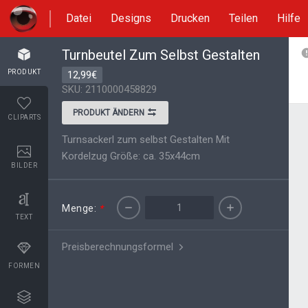
Datei
Designs
Drucken
Teilen
Hilfe
Turnbeutel Zum Selbst Gestalten
PRODUKT
12,99€
SKU: 2110000458829
PRODUKT ÄNDERN
CLIPARTS
Turnsackerl zum selbst Gestalten Mit
Kordelzug Größe: ca. 35x44cm
BILDER
Menge:
*
TEXT
Preisberechnungsformel
FORMEN