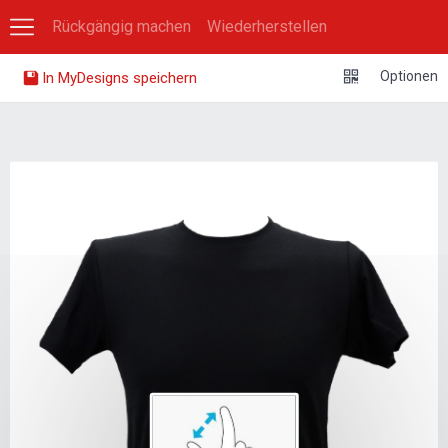
Rückgängig machen
Wiederherstellen
0
Optionen
In MyDesigns speichern