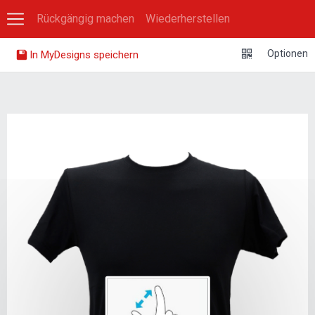
Rückgängig machen
Wiederherstellen
0
Optionen
In MyDesigns speichern