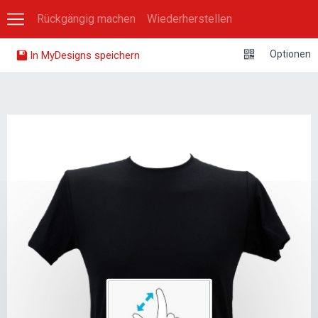
Rückgängig machen
Wiederherstellen
0
Optionen
In MyDesigns speichern