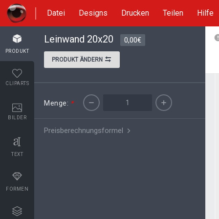
Datei
Designs
Drucken
Teilen
Hilfe
Leinwand 20x20
0,00€
PRODUKT
PRODUKT ÄNDERN
CLIPARTS
Menge:
*
BILDER
Preisberechnungsformel
TEXT
FORMEN