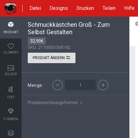
Datei
Designs
Drucken
Teilen
Hilfe
Schmuckkästchen Groß - Zum
Selbst Gestalten
PRODUKT
32,90€
SKU: 2110000368142
CLIPARTS
PRODUKT ÄNDERN
BILDER
Menge:
*
TEXT
Preisberechnungsformel
FORMEN