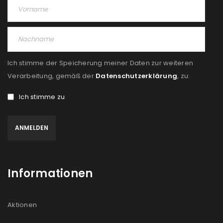
Angemeldet bleiben
ANMELDEN
PASSWORT VERGESSEN?
Ich stimme der Speicherung meiner Daten zur weiteren
REGISTRIEREN
Verarbeitung, gemäß der
Datenschutzerklärung
, zu:
Ich stimme zu
E-Mail-Adresse
*
Ein Link zum Erstellen eines neuen Passworts wird an
deine E-Mail-Adresse gesendet.
Informationen
NEWSLETTER ABONNIEREN
Please select all the ways you would like to hear from
Aktionen
us