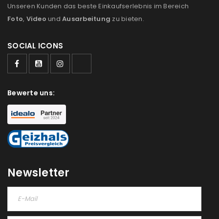
Unseren Kunden das beste Einkaufserlebnis im Bereich
Foto
,
Video
und
Ausarbeitung
zu bieten.
SOCIAL ICONS
ANMELDEN
Bewerte uns:
Benutzername oder E-Mail-Adresse
*
Passwort
*
Newsletter
Anmeldeformular geschützt durch
WP Captcha