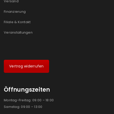
Versand
Ich stimme zu
Finanzierung
Ja, ich möchte ein Kundenkonto eröffnen und
Filiale & Kontakt
akzeptiere die
Datenschutzerklärung
.
*
Veranstaltungen
REGISTRIEREN
Vertrag widerrufen
Öffnungszeiten
Montag-Freitag: 09:00 – 18:00
Samstag: 09:00 – 13:00