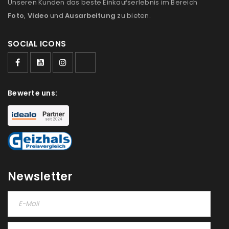
Unseren Kunden das beste Einkaufserlebnis im Bereich
Foto
,
Video
und
Ausarbeitung
zu bieten.
SOCIAL ICONS
ANMELDEN
Benutzername oder E-Mail-Adresse
*
Bewerte uns:
Passwort
*
Newsletter
Anmeldeformular geschützt durch
WP Captcha
Angemeldet bleiben
ANMELDEN