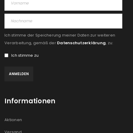
PASSWORT VERGESSEN?
REGISTRIEREN
Ich stimme der Speicherung meiner Daten zur weiteren
E-Mail-Adresse
*
Verarbeitung, gemäß der
Datenschutzerklärung
, zu:
Ich stimme zu
Ein Link zum Erstellen eines neuen Passworts wird an
deine E-Mail-Adresse gesendet.
NEWSLETTER ABONNIEREN
Informationen
Please select all the ways you would like to hear from
us
Aktionen
Ich stimme zu
Versand