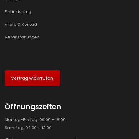
Ja, ich möchte ein Kundenkonto eröffnen und
akzeptiere die
Datenschutzerklärung
.
*
Finanzierung
Filiale & Kontakt
REGISTRIEREN
Veranstaltungen
Vertrag widerrufen
Öffnungszeiten
Montag-Freitag: 09:00 – 18:00
Samstag: 09:00 – 13:00