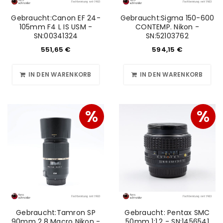
Gebraucht:Canon EF 24-
Gebraucht:Sigma 150-600
105mm F4 L IS USM -
CONTEMP. Nikon -
SN:00341324
SN:52103762
551,65
€
594,15
€
IN DEN WARENKORB
IN DEN WARENKORB
%
%
Gebraucht:Tamron SP
Gebraucht: Pentax SMC
90mm 2.8 Macro Nikon -
50mm 1:1,2 - SN:1456541