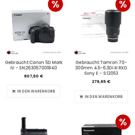
%
%
Gebraucht:Canon 5D Mark
Gebraucht:Tamron 70-
IV - SN:263057001840
300mm 4.5-6.3DI III RXD
Sony E - S:12053
807,50
€
279,65
€
IN DEN WARENKORB
IN DEN WARENKORB
%