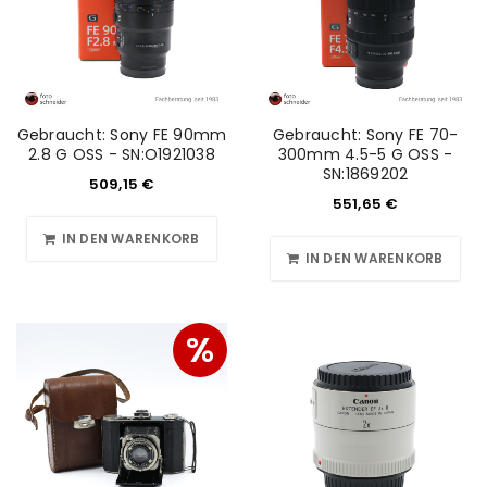
Gebraucht: Sony FE 90mm
Gebraucht: Sony FE 70-
2.8 G OSS - SN:O1921038
300mm 4.5-5 G OSS -
SN:1869202
509,15
€
551,65
€
IN DEN WARENKORB
IN DEN WARENKORB
%