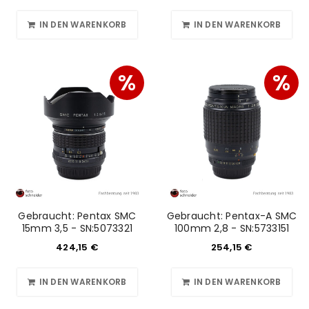
IN DEN WARENKORB
IN DEN WARENKORB
%
%
ANMELDEN
Benutzername oder E-Mail-Adresse
*
Gebraucht: Pentax SMC
Gebraucht: Pentax-A SMC
Passwort
*
15mm 3,5 - SN:5073321
100mm 2,8 - SN:5733151
424,15
€
254,15
€
IN DEN WARENKORB
IN DEN WARENKORB
Anmeldeformular geschützt durch
WP Captcha