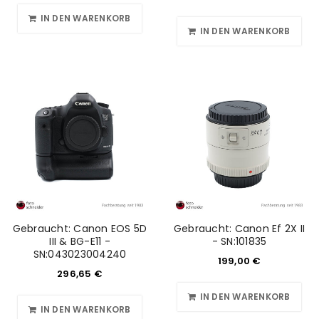
IN DEN WARENKORB
IN DEN WARENKORB
Gebraucht: Canon EOS 5D
Gebraucht: Canon Ef 2X II
III & BG-E11 -
- SN:101835
SN:043023004240
199,00
€
296,65
€
IN DEN WARENKORB
IN DEN WARENKORB