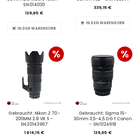
SN:014030
339,15
€
126,65
€
IN DEN WARENKORB
IN DEN WARENKORB
%
%
Gebraucht: Nikon Z 70-
Gebraucht: Sigma 15-
200MM 2.8 VR S -
30mm 3,5-4,5 DG f.Canon
SN:20143967
- SN:1024918
1.614,15
€
126,65
€