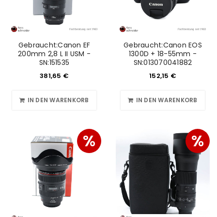
Gebraucht:Canon EF
Gebraucht:Canon EOS
200mm 2,8 L II USM -
1300D + 18-55mm -
SN:151535
SN:013070041882
381,65
€
152,15
€
IN DEN WARENKORB
IN DEN WARENKORB
%
%