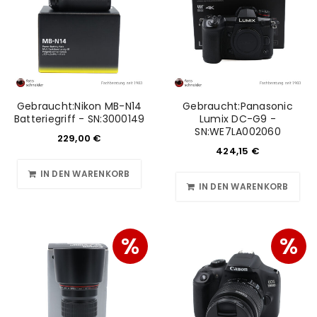
Gebraucht:Nikon MB-N14
Gebraucht:Panasonic
Batteriegriff - SN:3000149
Lumix DC-G9 -
SN:WE7LA002060
229,00
€
424,15
€
IN DEN WARENKORB
IN DEN WARENKORB
%
%