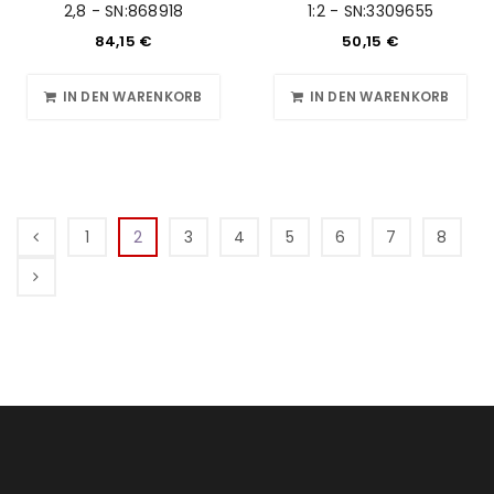
2,8 - SN:868918
1:2 - SN:3309655
84,15
€
50,15
€
IN DEN WARENKORB
IN DEN WARENKORB
1
2
3
4
5
6
7
8