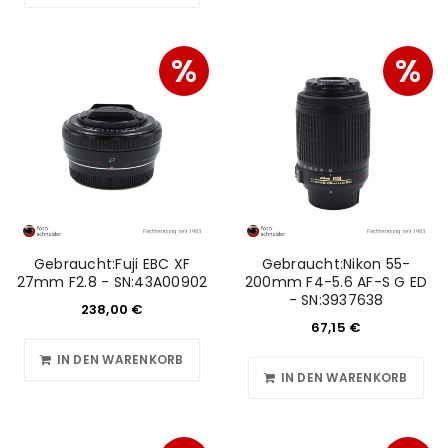
%
%
Gebraucht:Fuji EBC XF
Gebraucht:Nikon 55-
27mm F2.8 - SN:43A00902
200mm F4-5.6 AF-S G ED
- SN:3937638
238,00
€
67,15
€
IN DEN WARENKORB
IN DEN WARENKORB