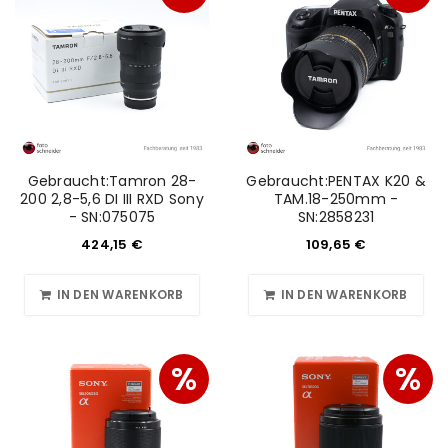
Ich stimme zu
Ja, ich möchte ein Kundenkonto eröffnen und
akzeptiere die
Datenschutzerklärung
.
*
REGISTRIEREN
Gebraucht:Tamron 28-
Gebraucht:PENTAX K20 &
200 2,8-5,6 DI III RXD Sony
TAM.18-250mm -
- SN:075075
SN:2858231
424,15
€
109,65
€
IN DEN WARENKORB
IN DEN WARENKORB
%
%