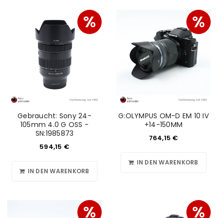
Angemeldet bleiben
ANMELDEN
%
%
PASSWORT VERGESSEN?
REGISTRIEREN
E-Mail-Adresse
*
Gebraucht: Sony 24-
G:OLYMPUS OM-D EM 10 IV
105mm 4.0 G OSS -
+14-150MM
SN:1985873
764,15
€
Ein Link zum Erstellen eines neuen Passworts wird an
594,15
€
deine E-Mail-Adresse gesendet.
IN DEN WARENKORB
IN DEN WARENKORB
NEWSLETTER ABONNIEREN
Please select all the ways you would like to hear from
%
%
us