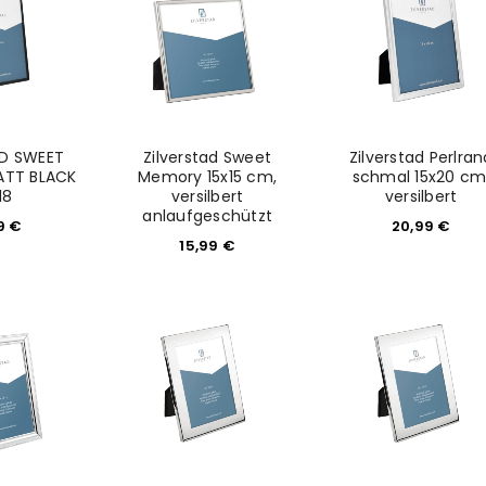
AD SWEET
Zilverstad Sweet
Zilverstad Perlran
TT BLACK
Memory 15x15 cm,
schmal 15x20 cm
18
versilbert
versilbert
anlaufgeschützt
99
€
20,99
€
15,99
€