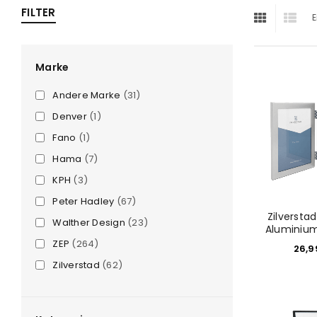
FILTER
E
ra
era
Marke
Andere Marke
(31)
amera
Denver
(1)
Fano
(1)
Hama
(7)
KPH
(3)
Peter Hadley
(67)
Zilversta
Walther Design
(23)
Aluminium
ZEP
(264)
26,
Zilverstad
(62)