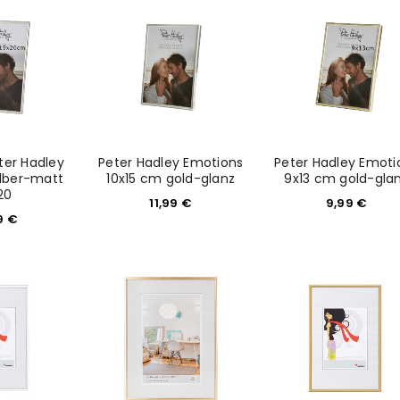
Please select all the ways you 
Angemeldet bleiben
Ich stimme zu
Ja, ich möchte ein Kunden
Datenschutzerklärung
.
*
REGISTRIEREN
er Hadley
Peter Hadley Emotions
Peter Hadley Emoti
ilber-matt
10x15 cm gold-glanz
9x13 cm gold-gla
20
11,99
€
9,99
€
9
€