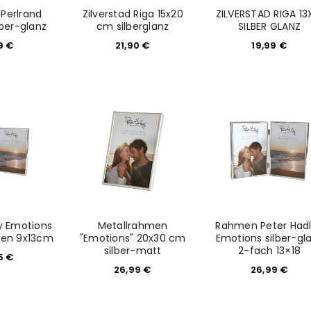
 Perlrand
Zilverstad Riga 15x20
ZILVERSTAD RIGA 13
lber-glanz
cm silberglanz
SILBER GLANZ
99
€
21,90
€
19,99
€
REGISTRIEREN
sse
*
E-Mail-Adresse
*
y Emotions
Metallrahmen
Rahmen Peter Had
Ein Link zum Erstellen eines n
en 9x13cm
"Emotions" 20x30 cm
Emotions silber-gl
Mail-Adresse gesendet.
silber-matt
2-fach 13×18
95
€
26,99
€
26,99
€
NEWSLETTER ABONNIEREN
tzt durch
WP Captcha