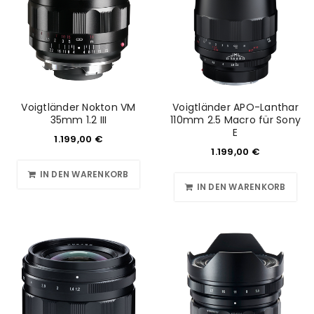
Voigtländer Nokton VM
Voigtländer APO-Lanthar
35mm 1.2 III
110mm 2.5 Macro für Sony
E
1.199,00
€
1.199,00
€
IN DEN WARENKORB
IN DEN WARENKORB