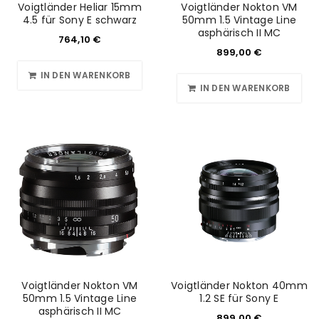
Voigtländer Heliar 15mm
Voigtländer Nokton VM
4.5 für Sony E schwarz
50mm 1.5 Vintage Line
asphärisch II MC
764,10
€
899,00
€
IN DEN WARENKORB
IN DEN WARENKORB
Voigtländer Nokton VM
Voigtländer Nokton 40mm
50mm 1.5 Vintage Line
1.2 SE für Sony E
asphärisch II MC
899,00
€