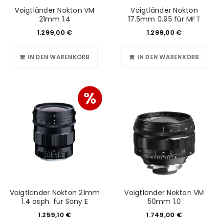
Voigtländer Nokton VM
Voigtländer Nokton
21mm 1.4
17.5mm 0.95 für MFT
1.299,00
€
1.299,00
€
IN DEN WARENKORB
IN DEN WARENKORB
%
Voigtländer Nokton 21mm
Voigtländer Nokton VM
1.4 asph. für Sony E
50mm 1.0
1.259,10
€
1.749,00
€