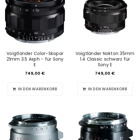
Voigtländer Color-Skopar
Voigtländer Nokton 35mm
21mm 3.5 Asph - für Sony
1.4 Classic schwarz für
E
Sony E
749,00
€
749,00
€
IN DEN WARENKORB
IN DEN WARENKORB