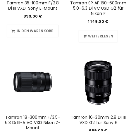
Tamron 35-100mm F/2.8
Tamron SP AF 150-600mm
Di III VXD, Sony E-Mount
5.0-6.3 Di VC USD G2 für
Nikon F
899,00
€
1.149,00
€
IN DEN WARENKORB
WEITERLESEN
Tamron 18-300mm F/3.5-
Tamron 16-30mm 2.8 Di III
6.3 Di III-A VC VXD Nikon Z-
VXD G2 für Sony E
Mount
959,00
€