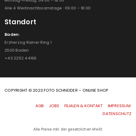
Montag-Freitag: 09:00 – 18:00
Alle 4 Weihnachtssamstage : 09:00 – 18:00
Standort
Baden:
Erzherzog Rainer Ring 1
2500 Baden
+43 2252 44166
COPYRIGHT © 2023 FOTO SCHNEIDER – ONLINE SHOP
AGB
|
JOBS
|
FILIALEN & KONTAKT
|
IMPRESSUM
|
DATENSCHUTZ
Alle Preise inkl. der gesetzlichen MwSt.