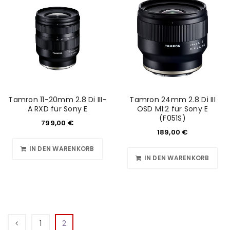
Tamron 11-20mm 2.8 Di III-
Tamron 24mm 2.8 Di III
A RXD für Sony E
OSD M1:2 für Sony E
(F051S)
799,00
€
189,00
€
IN DEN WARENKORB
IN DEN WARENKORB
1
2