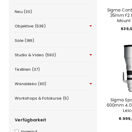
Sigma Con
Neu (30)
35mm F2 D
Mount 
Objektive (538)
639,
Sale (186)
Studio & Video (590)
ANMELDEN
Textilien (37)
Benutzername oder E-Mail-Adre
Wanddeko (611)
Workshops & Fotokurse (5)
Sigma Spo
Passwort
*
600mm 4.0 
Leic
6.999
Verfügbarkeit
lagernd