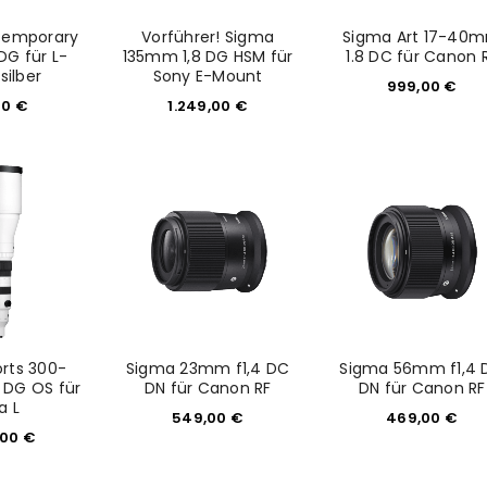
temporary
Vorführer! Sigma
Sigma Art 17-40
G für L-
135mm 1,8 DG HSM für
1.8 DC für Canon 
silber
Sony E-Mount
999,00
€
00
€
1.249,00
€
REGISTRIEREN
sse
*
E-Mail-Adresse
*
rts 300-
Sigma 23mm f1,4 DC
Sigma 56mm f1,4 
Ein Link zum Erstellen eines n
DG OS für
DN für Canon RF
DN für Canon RF
a L
Mail-Adresse gesendet.
549,00
€
469,00
€
,00
€
NEWSLETTER ABONNIEREN