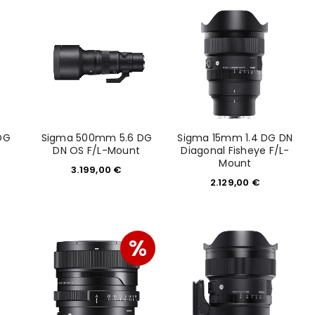
would like to hear from us
konto eröffnen und akzeptiere die
DG
Sigma 500mm 5.6 DG
Sigma 15mm 1.4 DG DN
DN OS F/L-Mount
Diagonal Fisheye F/L-
Mount
3.199,00
€
2.129,00
€
%