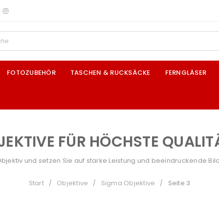
FOTOZUBEHÖR
TASCHEN & RUCKSÄCKE
FERNGLÄSER
JEKTIVE FÜR HÖCHSTE QUALIT
ektiv und setzen Sie auf starke Leistung und beeindruckende Bild
Start
Objektive
Sigma Objektive
Seite 3
/
/
/