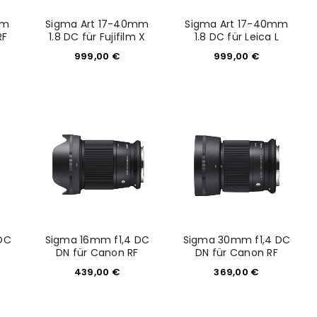
mm
Sigma Art 17-40mm
Sigma Art 17-40mm
RF
1.8 DC für Fujifilm X
1.8 DC für Leica L
999,00
€
999,00
€
DC
Sigma 16mm f1,4 DC
Sigma 30mm f1,4 DC
euen Passworts wird an deine E-
DN für Canon RF
DN für Canon RF
439,00
€
369,00
€