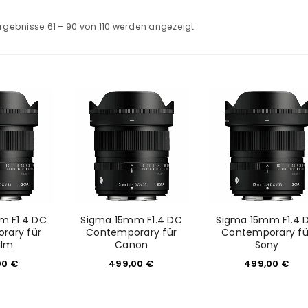
rgebnisse 61 – 90 von 110 werden angezeigt
m F1.4 DC
Sigma 15mm F1.4 DC
Sigma 15mm F1.4 
rary für
Contemporary für
Contemporary fü
film
Canon
Sony
00
€
499,00
€
499,00
€