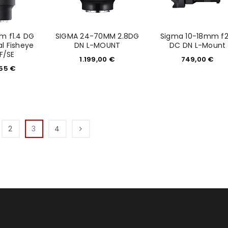
m f1.4 DG
SIGMA 24-70MM 2.8DG
Sigma 10-18mm f2
l Fisheye
DN L-MOUNT
DC DN L-Mount
F/SE
1.199,00
€
749,00
€
,55
€
2
3
4