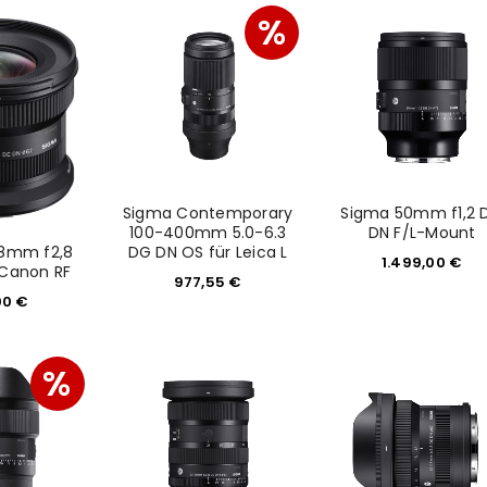
tzt durch
WP Captcha
%
Please select all the ways you 
Angemeldet bleiben
Ich stimme zu
Ja, ich möchte ein Kunden
Datenschutzerklärung
.
*
Sigma Contemporary
Sigma 50mm f1,2 
REGISTRIEREN
100-400mm 5.0-6.3
DN F/L-Mount
18mm f2,8
DG DN OS für Leica L
1.499,00
€
 Canon RF
977,55
€
00
€
%