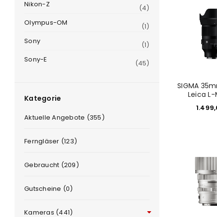
Nikon-Z
(4)
Olympus-OM
(1)
Sony
(1)
Sony-E
(45)
SIGMA 35mm
Leica L
Kategorie
1.499
e
Aktuelle Angebote (355)
Ferngläser (123)
Gebraucht (209)
Gutscheine (0)
Kameras (441)