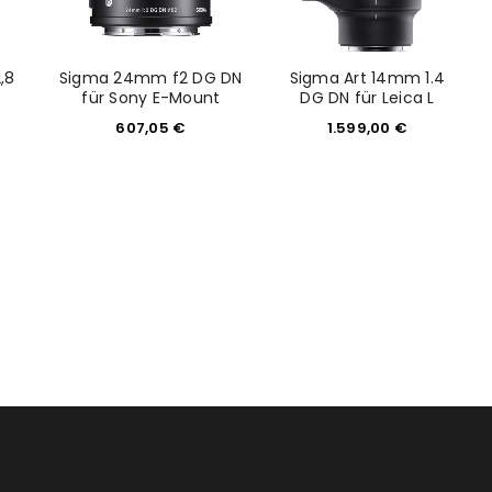
,8
Sigma 24mm f2 DG DN
Sigma Art 14mm 1.4
für Sony E-Mount
DG DN für Leica L
607,05
€
1.599,00
€