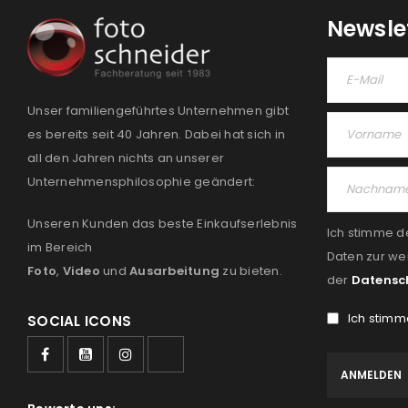
Newsle
Unser familiengeführtes Unternehmen gibt
es bereits seit 40 Jahren. Dabei hat sich in
all den Jahren nichts an unserer
Unternehmensphilosophie geändert:
Unseren Kunden das beste Einkaufserlebnis
Ich stimme d
im Bereich
Daten zur we
Foto
,
Video
und
Ausarbeitung
zu bieten.
der
Datensc
Ich stimm
SOCIAL ICONS