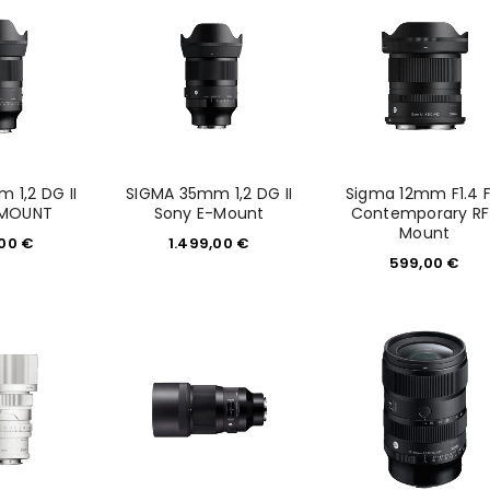
 1,2 DG II
SIGMA 35mm 1,2 DG II
Sigma 12mm F1.4 
-MOUNT
Sony E-Mount
Contemporary RF
Mount
,00
€
1.499,00
€
599,00
€