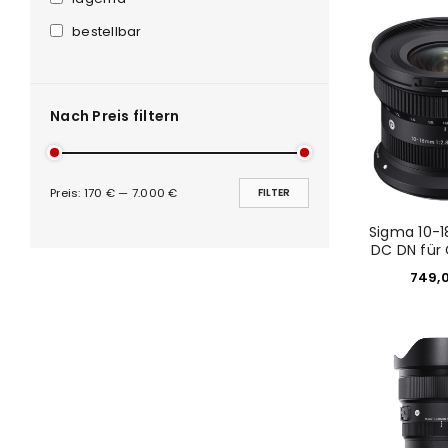
Anmeldeformular geschü
bestellbar
ANMELDEN
PASSWORT VERGESSEN?
Nach Preis filtern
Preis:
170 €
—
7.000 €
FILTER
Sigma 10-
DC DN für
749,