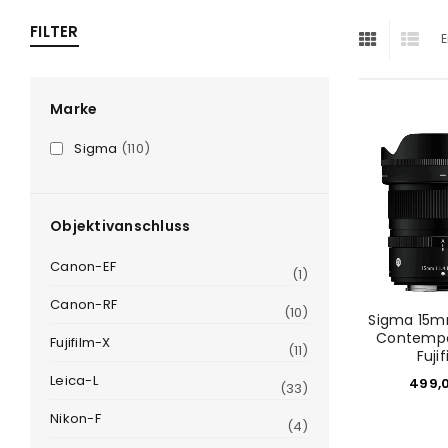
ra
FILTER
E
era
Marke
Sigma
(110)
amera
Objektivanschluss
Canon-EF
(1)
Canon-RF
(10)
Sigma 15m
Contempo
Fujifilm-X
(11)
Fuji
Leica-L
499,
(33)
Nikon-F
(4)