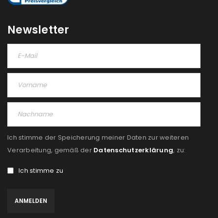
Please select all the ways you would like to hear from
us
Newsletter
Ich stimme zu
Ja, ich möchte ein Kundenkonto eröffnen und
akzeptiere die
Datenschutzerklärung
.
*
REGISTRIEREN
Ich stimme der Speicherung meiner Daten zur weiteren
Verarbeitung, gemäß der
Datenschutzerklärung
, zu:
Ich stimme zu