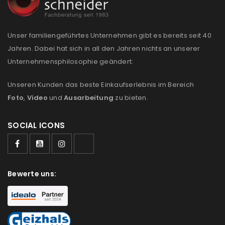
Anmeldeformular geschützt durch
WP Captcha
Unser familiengeführtes Unternehmen gibt es bereits seit 40
Angemeldet bleiben
ANMELDEN
Jahren. Dabei hat sich in all den Jahren nichts an unserer
Unternehmensphilosophie geändert:
PASSWORT VERGESSEN?
Unseren Kunden das beste Einkaufserlebnis im Bereich
Foto
,
Video
und
Ausarbeitung
zu bieten.
REGISTRIEREN
SOCIAL ICONS
E-Mail-Adresse
*
Bewerte uns:
Ein Link zum Erstellen eines neuen Passworts wird an
deine E-Mail-Adresse gesendet.
NEWSLETTER ABONNIEREN