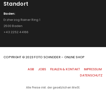
Standort
Baden:
Erzherzog Rainer Ring 1
2500 Baden
+43 2252 44166
COPYRIGHT © 2023 FOTO SCHNEIDER – ONLINE SHOP
AGB
|
JOBS
|
FILIALEN & KONTAKT
|
IMPRESSUM
|
DATENSCHUTZ
Alle Preise inkl. der gesetzlichen MwSt.