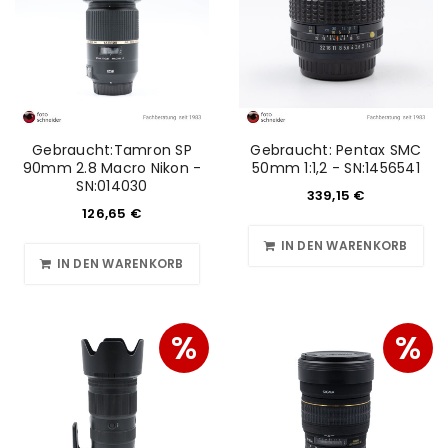
Gebraucht:Tamron SP
Gebraucht: Pentax SMC
90mm 2.8 Macro Nikon -
50mm 1:1,2 - SN:1456541
SN:014030
339,15
€
126,65
€
IN DEN WARENKORB
IN DEN WARENKORB
%
%