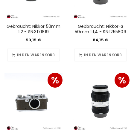
Gebraucht: Nikkor 50mm
Gebbraucht: Nikkor-S
1:2 - SN:3171819
50mm 1:1,4 - SN:1255809
50,15
€
84,15
€
IN DEN WARENKORB
IN DEN WARENKORB
%
%