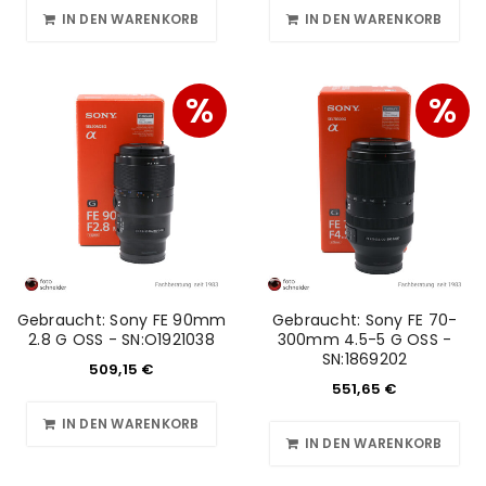
IN DEN WARENKORB
IN DEN WARENKORB
%
%
ANMELDEN
Benutzername oder E-Mail-Adresse
*
Gebraucht: Sony FE 90mm
Gebraucht: Sony FE 70-
2.8 G OSS - SN:O1921038
300mm 4.5-5 G OSS -
SN:1869202
509,15
€
551,65
€
Passwort
*
IN DEN WARENKORB
IN DEN WARENKORB