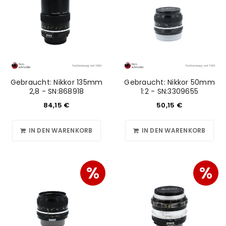
Please select all the ways you would like to hear from
us
Ich stimme zu
Ja, ich möchte ein Kundenkonto eröffnen und
akzeptiere die
Datenschutzerklärung
.
*
Gebraucht: Nikkor 135mm
Gebraucht: Nikkor 50mm
2,8 - SN:868918
1:2 - SN:3309655
84,15
€
50,15
€
REGISTRIEREN
IN DEN WARENKORB
IN DEN WARENKORB
%
%