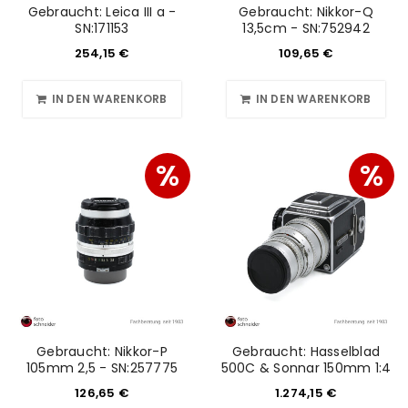
Gebraucht: Leica III a -
Gebraucht: Nikkor-Q
SN:171153
13,5cm - SN:752942
254,15
€
109,65
€
IN DEN WARENKORB
IN DEN WARENKORB
%
%
Gebraucht: Nikkor-P
Gebraucht: Hasselblad
105mm 2,5 - SN:257775
500C & Sonnar 150mm 1:4
126,65
€
1.274,15
€