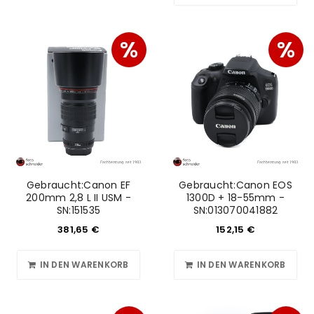
%
%
Gebraucht:Canon EF
Gebraucht:Canon EOS
200mm 2,8 L II USM -
1300D + 18-55mm -
SN:151535
SN:013070041882
381,65
€
152,15
€
IN DEN WARENKORB
IN DEN WARENKORB