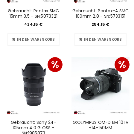
Gebraucht: Pentax SMC
Gebraucht: Pentax-A SMC
15mm 3,5 - SN:5073321
100mm 2,8 - SN:5733151
424,15
€
254,15
€
IN DEN WARENKORB
IN DEN WARENKORB
%
%
Gebraucht: Sony 24-
G:OLYMPUS OM-D EM 10 IV
105mm 4.0 G OSS -
+14-150MM
SN:1985873