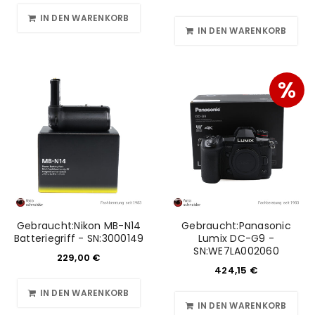
IN DEN WARENKORB
IN DEN WARENKORB
%
Gebraucht:Nikon MB-N14
Gebraucht:Panasonic
Batteriegriff - SN:3000149
Lumix DC-G9 -
SN:WE7LA002060
229,00
€
424,15
€
IN DEN WARENKORB
IN DEN WARENKORB