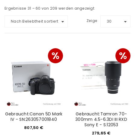
Ergebnisse 31 – 60 von 209 werden angezeigt
Zeige
Nach Beliebtheit sortiert
30
%
%
Gebraucht:Canon 5D Mark
Gebraucht:Tamron 70-
IV - SN:263057001840
300mm 4.5-6.3DI III RXD
Sony E - S:12053
807,50
€
279,65
€