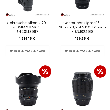
Gebraucht: Nikon Z 70-
Gebraucht: Sigma 15-
200MM 2.8 VR S -
30mm 3,5-4,5 DG f.Canon
SN:20143967
- SN:1024918
1.614,15
€
126,65
€
IN DEN WARENKORB
IN DEN WARENKORB
%
%