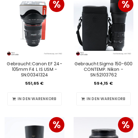
%
%
Gebraucht:Canon EF 24-
Gebraucht:Sigma 150-600
105mm F4 L IS USM -
CONTEMP. Nikon -
SN:00341324
SN:52103762
551,65
€
594,15
€
IN DEN WARENKORB
IN DEN WARENKORB
%
%