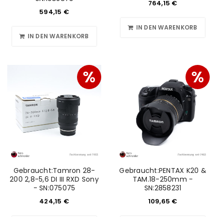
764,15
€
594,15
€
IN DEN WARENKORB
IN DEN WARENKORB
%
%
Gebraucht:Tamron 28-
Gebraucht:PENTAX K20 &
200 2,8-5,6 DI III RXD Sony
TAM.18-250mm -
- SN:075075
SN:2858231
424,15
€
109,65
€