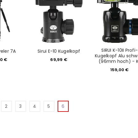
SIRUI K-10II Profi-
veler 7A
Sirui E-10 Kugelkopf
Kugelkopf Alu schw
90
€
69,99
€
(96mm hoch) - K
159,00
€
2
3
4
5
6