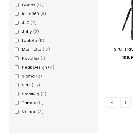
Godox
(12)
Insta360
(6)
JJC
(3)
Joby
(2)
Leofoto
(5)
Sirui Tra
Manfrotto
(16)
109,
Novoflex
(1)
Peak Design
(4)
e
Sigma
(2)
Sirui
(35)
SmallRig
(3)
1
Tamron
(1)
Velbon
(3)