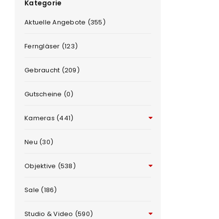
Kategorie
Aktuelle Angebote (355)
Ferngläser (123)
Gebraucht (209)
ANMELDEN
Gutscheine (0)
Benutzername oder E-Mail-Adre
Kameras (441)
Neu (30)
Passwort
*
Objektive (538)
Sale (186)
Anmeldeformular geschü
Studio & Video (590)
ANMELDEN