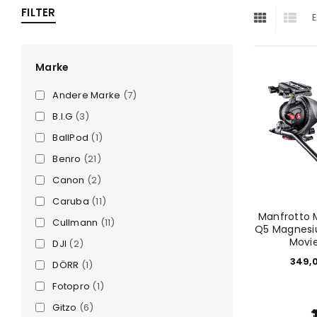
FILTER
E
ra
era
Marke
Andere Marke
(7)
amera
B.I.G
(3)
BallPod
(1)
Benro
(21)
Canon
(2)
Caruba
(11)
Manfrotto
Cullmann
(11)
Q5 Magnesi
Movi
DJI
(2)
349,
DÖRR
(1)
Fotopro
(1)
Gitzo
(6)