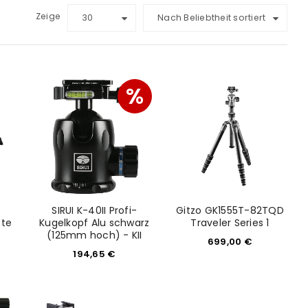
Zeige
30
Nach Beliebtheit sortiert
%
SIRUI K-40II Profi-
Gitzo GK1555T-82TQD
tte
Kugelkopf Alu schwarz
Traveler Series 1
(125mm hoch) - KII
699,00
€
194,65
€