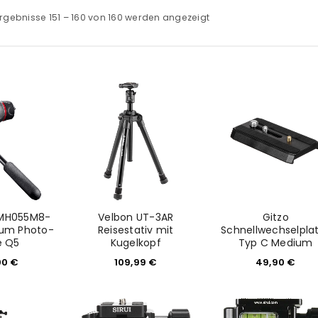
rgebnisse 151 – 160 von 160 werden angezeigt
 MH055M8-
Velbon UT-3AR
Gitzo
um Photo-
Reisestativ mit
Schnellwechselpla
e Q5
Kugelkopf
Typ C Medium
00
€
109,99
€
49,90
€