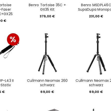
ortoise
Benro Tortoise 35C +
Benro MSDPL46
-Faser
GX35 Kit
SupaDupa Monop
C+GX25
379,00
€
231,00
€
00
€
%
REGISTRIEREN
sse
*
E-Mail-Adresse
*
Ein Link zum Erstellen eines n
P-L43 II
Cullmann Neomax 260
Cullmann Neomax 
-Stativ
schwarz
schwarz
Mail-Adresse gesendet.
15
€
69,00
€
69,00
€
NEWSLETTER ABONNIEREN
tzt durch
WP Captcha
Please select all the ways you 