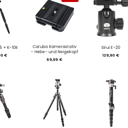
Caruba Kamerastativ
5 + K-10II
Sirui E-20
- Hebe- und Neigekopf
90
€
129,90
€
69,99
€