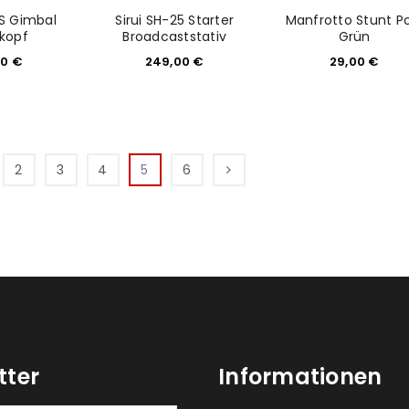
-S Gimbal
Sirui SH-25 Starter
Manfrotto Stunt P
vkopf
Broadcaststativ
Grün
00
€
249,00
€
29,00
€
2
3
4
5
6
tter
Informationen