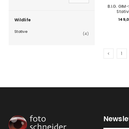
B.I.G. GIM
Stati
149,
Wildlife
Stative
(4)
1
Newsle