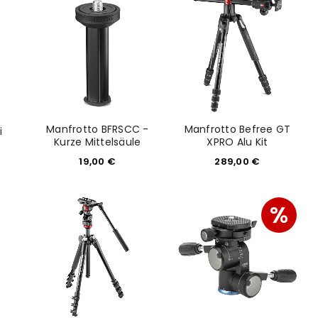
konto eröffnen und akzeptiere die
Manfrotto BFRSCC -
Manfrotto Befree GT
i
Kurze Mittelsäule
XPRO Alu Kit
19,00
€
289,00
€
%