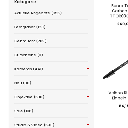
Kategorie
Benro T
Carbon
Aktuelle Angebote (355)
TTOR03
249,
Ferngläser (123)
Gebraucht (209)
ANMELDEN
Gutscheine (0)
Benutzername oder E-Mail-Adre
Kameras (441)
Neu (30)
Passwort
*
Velbon RU
Objektive (538)
Einbein
84,
Sale (186)
Anmeldeformular geschü
Studio & Video (590)