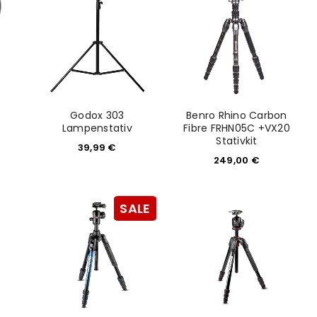
Godox 303
Benro Rhino Carbon
Lampenstativ
Fibre FRHN05C +VX20
Stativkit
39,99
€
249,00
€
SALE