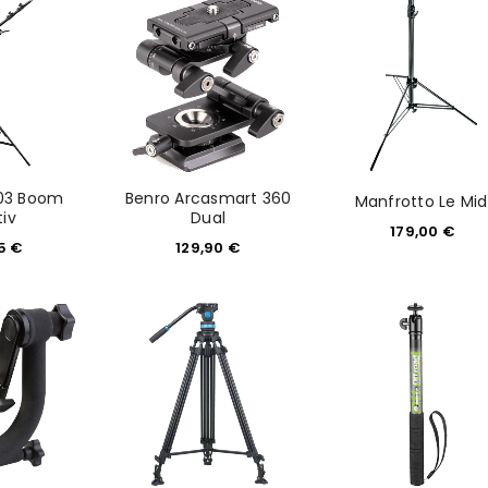
Angemeldet bleiben
Ich stimme zu
Ja, ich möchte ein Kunden
Datenschutzerklärung
.
*
REGISTRIEREN
03 Boom
Benro Arcasmart 360
Manfrotto Le Mid
tiv
Dual
179,00
€
95
€
129,90
€