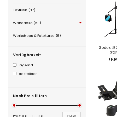
ANMELDEN
Textilien (37)
PASSWORT VERGESSEN?
Wanddeko (611)
Workshops & Fotokurse (5)
Godox LB
Sta
Verfügbarkeit
79,
lagernd
bestellbar
Nach Preis filtern
Preis:
0 €
—
1.000 €
FILTER