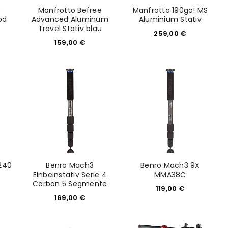
C
Manfrotto Befree
Manfrotto 190go! MS
od
Advanced Aluminum
Aluminium Stativ
Travel Stativ blau
259,00
€
159,00
€
euen Passworts wird an deine E-
240
Benro Mach3
Benro Mach3 9X
Einbeinstativ Serie 4
MMA38C
Carbon 5 Segmente
119,00
€
169,00
€
would like to hear from us