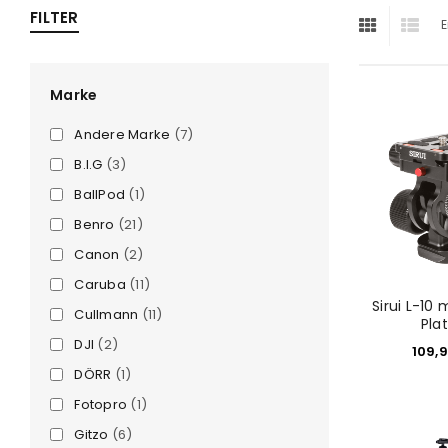
FILTER
E
ra
era
Marke
Andere Marke
(7)
amera
B.I.G
(3)
BallPod
(1)
Benro
(21)
Canon
(2)
Caruba
(11)
Sirui L-10
Cullmann
(11)
Pla
DJI
(2)
109,
DÖRR
(1)
Fotopro
(1)
Gitzo
(6)