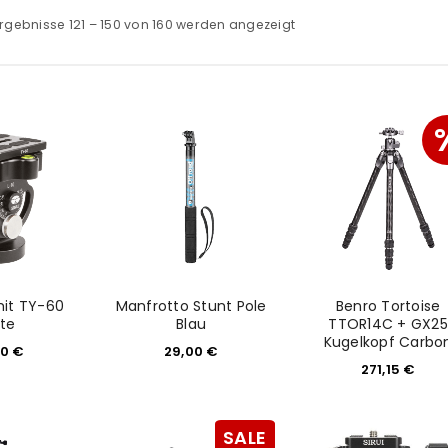
rgebnisse 121 – 150 von 160 werden angezeigt
 mit TY-60
Manfrotto Stunt Pole
Benro Tortoise
tte
Blau
TTOR14C + GX25
Kugelkopf Carbo
90
€
29,00
€
271,15
€
SALE