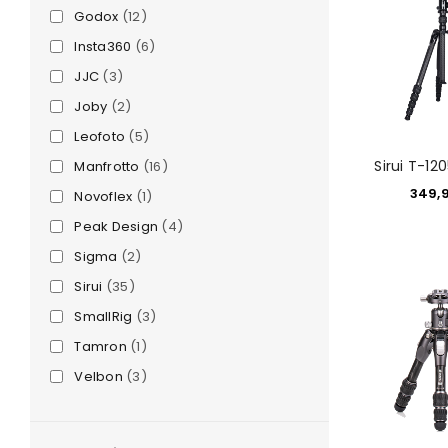
Godox
(12)
Insta360
(6)
JJC
(3)
Joby
(2)
Leofoto
(5)
Sirui T-120
Manfrotto
(16)
349,
Novoflex
(1)
Peak Design
(4)
e
Sigma
(2)
Sirui
(35)
SmallRig
(3)
Tamron
(1)
Velbon
(3)