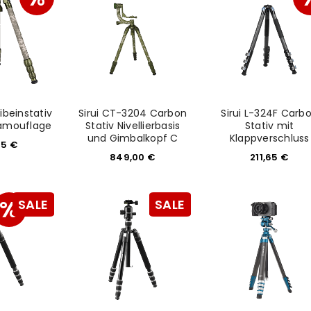
eibeinstativ
Sirui CT-3204 Carbon
Sirui L-324F Carb
amouflage
Stativ Nivellierbasis
Stativ mit
und Gimbalkopf C
Klappverschluss
65
€
849,00
€
211,65
€
%
SALE
SALE