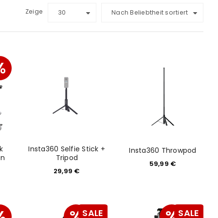
Zeige
30
Nach Beliebtheit sortiert
%
k
Insta360 Selfie Stick +
Insta360 Throwpod
on
Tripod
59,99
€
29,99
€
%
%
%
SALE
SALE