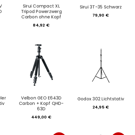
V
Sirui Compact XL
Sirui 3T-35 Schwarz
D
Tripod Powerzwerg
79,90
€
Carbon ohne Kopf
84,92
€
ler
Velbon GEO E643D
Godox 302 Lichtstativ
euen Passworts wird an deine E-
tiv
Carbon + Kopf QHD-
24,95
€
63D
449,00
€