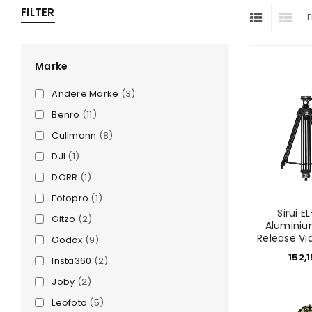
FILTER
E
ra
era
Marke
Andere Marke
(3)
amera
Benro
(11)
Cullmann
(8)
DJI
(1)
DÖRR
(1)
Fotopro
(1)
Sirui E
Gitzo
(2)
Aluminiu
Release Vi
Godox
(9)
152,
Insta360
(2)
Joby
(2)
Leofoto
(5)