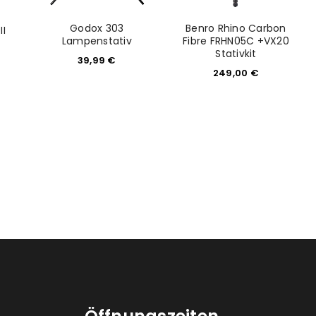
Godox 303
Benro Rhino Carbon
II
Lampenstativ
Fibre FRHN05C +VX20
Stativkit
39,99
€
249,00
€