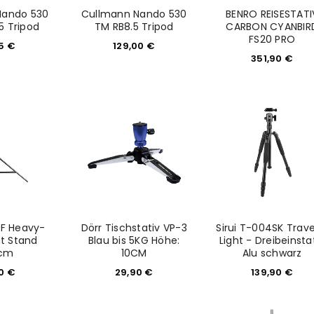
Nando 530
Cullmann Nando 530
BENRO REISESTATI
5 Tripod
TM RB8.5 Tripod
CARBON CYANBIR
FS20 PRO
15
€
129,00
€
351,90
€
REGISTRIEREN
sse
*
E-Mail-Adresse
*
F Heavy-
Dörr Tischstativ VP-3
Sirui T-004SK Trave
Ein Link zum Erstellen eines n
ht Stand
Blau bis 5KG Höhe:
Light - Dreibeinsta
cm
10CM
Alu schwarz
Mail-Adresse gesendet.
90
€
29,90
€
139,90
€
NEWSLETTER ABONNIEREN
tzt durch
WP Captcha