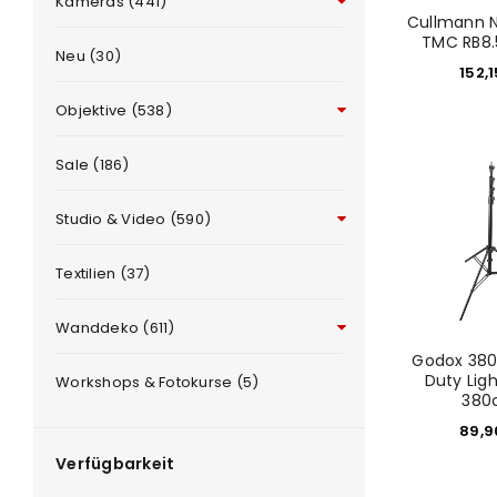
Kameras (441)
Cullmann 
TMC RB8.
Neu (30)
152,
Objektive (538)
Sale (186)
Studio & Video (590)
ANMELDEN
Textilien (37)
Benutzername oder E-Mail-Adre
Wanddeko (611)
Godox 380
Passwort
*
Duty Lig
Workshops & Fotokurse (5)
380
89,
Verfügbarkeit
Anmeldeformular geschü