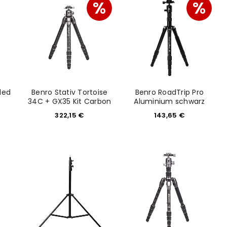
%
%
would like to hear from us
konto eröffnen und akzeptiere die
led
Benro Stativ Tortoise
Benro RoadTrip Pro
34C + GX35 Kit Carbon
Aluminium schwarz
322,15
€
143,65
€