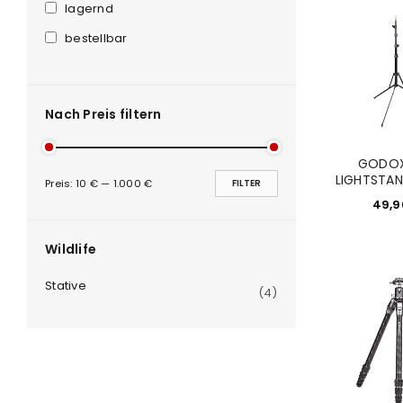
lagernd
ANMELDEN
bestellbar
PASSWORT VERGESSEN?
Nach Preis filtern
GODOX
LIGHTSTA
Preis:
10 €
—
1.000 €
FILTER
49,
Wildlife
Stative
(4)