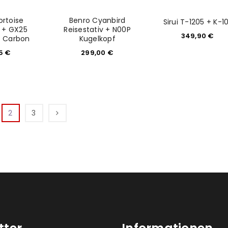
ortoise
Benro Cyanbird
Sirui T-1205 + K-10
 + GX25
Reisestativ + N00P
349,90
€
f Carbon
Kugelkopf
15
€
299,00
€
2
3