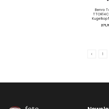
Benro T
TTOR14C
Kugelkop
271,
1