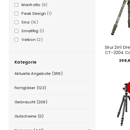
Manfrotto
(9)
Peak Design
(1)
Sirui
(16)
SmallRig
(1)
Velbon
(2)
Sirui 2in1 Dr
CT-3204 C
398,
Kategorie
e
Aktuelle Angebote (355)
Ferngläser (123)
Gebraucht (209)
Gutscheine (0)