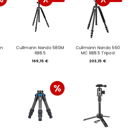
on
Cullmann Nando 580M
Cullmann Nando 560
RB8.5
MC RB8.5 Tripod
169,15
€
203,15
€
%