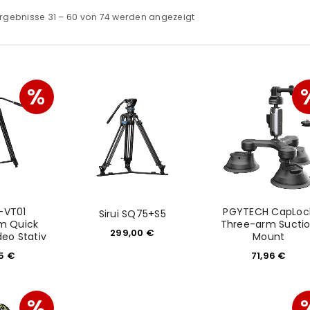
rgebnisse 31 – 60 von 74 werden angezeigt
%
L-VT01
PGYTECH CapLoc
Sirui SQ75+S5
m Quick
Three-arm Sucti
299,00
€
deo Stativ
Mount
15
€
71,96
€
%