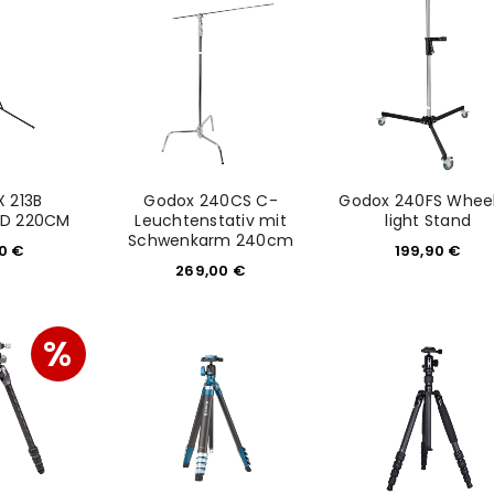
Please select all the ways you 
Angemeldet bleiben
Ich stimme zu
Ja, ich möchte ein Kunden
Datenschutzerklärung
.
*
 213B
Godox 240CS C-
Godox 240FS Whee
REGISTRIEREN
ND 220CM
Leuchtenstativ mit
light Stand
Schwenkarm 240cm
90
€
199,90
€
269,00
€
%