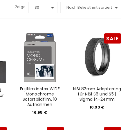
Zeige
30
Nach Beliebtheit sortiert
SALE
Fujifilm instax WIDE
NiSi 82mm Adapterring
2
Monochrome
für NiSi S6 und S5 |
ür
Sofortbildfilm, 10
Sigma 14-24mm
Aufnahmen
10,00
€
16,95
€