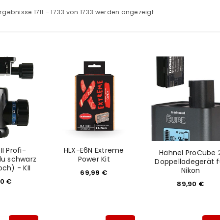
rgebnisse 1711 – 1733 von 1733 werden angezeigt
II Profi-
HLX-E6N Extreme
Hähnel ProCube 
lu schwarz
Power Kit
Doppelladegerät f
h) - KII
Nikon
69,99
€
00
€
89,90
€