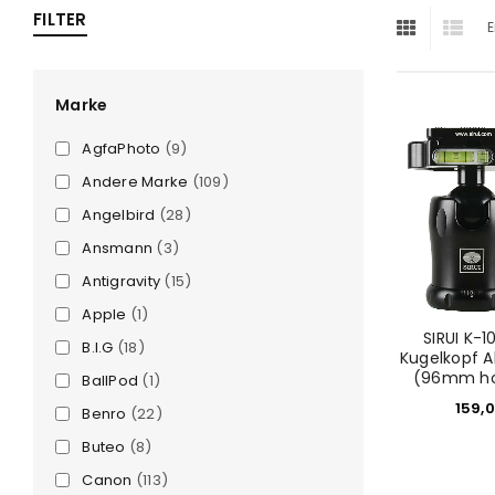
FILTER
E
ra
era
Marke
AgfaPhoto
(9)
amera
Andere Marke
(109)
Angelbird
(28)
Ansmann
(3)
Antigravity
(15)
Apple
(1)
SIRUI K-10
B.I.G
(18)
Kugelkopf A
(96mm hoc
BallPod
(1)
159,
Benro
(22)
Buteo
(8)
Canon
(113)