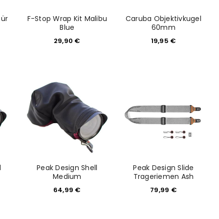
für
F-Stop Wrap Kit Malibu
Caruba Objektivkugel
e
Blue
60mm
29,90
€
19,95
€
l
Peak Design Shell
Peak Design Slide
Medium
Trageriemen Ash
64,99
€
79,99
€