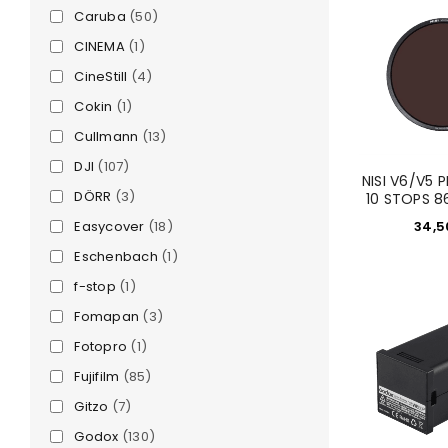
Caruba
(50)
CINEMA
(1)
CineStill
(4)
Cokin
(1)
Cullmann
(13)
DJI
(107)
NISI V6/V5 
DÖRR
(3)
10 STOPS 
Easycover
(18)
34,
e
Eschenbach
(1)
f-stop
(1)
Fomapan
(3)
Fotopro
(1)
Fujifilm
(85)
Gitzo
(7)
Godox
(130)