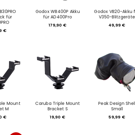
B30PRO
Godox WB400P Akku
Godox VB20-Akku 
ck für
für AD400Pro
V350-Blitzgerät
0PRO
179,90
€
49,99
€
99
€
ple Mount
Caruba Triple Mount
Peak Design Shel
et M
Bracket S
Small
90
€
19,90
€
59,99
€