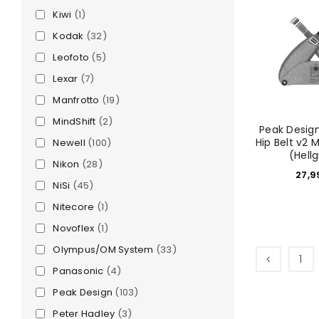
Kiwi
(1)
Kodak
(32)
Leofoto
(5)
Lexar
(7)
Manfrotto
(19)
MindShift
(2)
Peak Desig
Hip Belt v2
Newell
(100)
(Hell
Nikon
(28)
ANMELDEN
27,
NiSi
(45)
Nitecore
(1)
Benutzername oder E-Mail-Adre
Novoflex
(1)
Olympus/OM System
(33)
1
Passwort
*
Panasonic
(4)
Peak Design
(103)
Peter Hadley
(3)