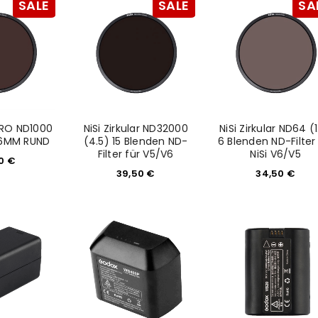
SALE
SALE
SA
PRO ND1000
NiSi Zirkular ND32000
NiSi Zirkular ND64 (1
86MM RUND
(4.5) 15 Blenden ND-
6 Blenden ND-Filter
Filter für V5/V6
NiSi V6/V5
50
€
39,50
€
34,50
€