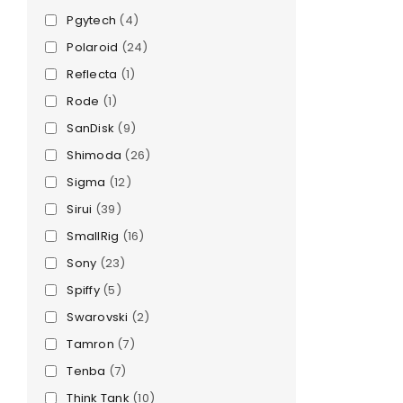
Pgytech
(4)
Anmeldeformular geschü
Polaroid
(24)
ANMELDEN
Reflecta
(1)
Rode
(1)
PASSWORT VERGESSEN?
SanDisk
(9)
Shimoda
(26)
Sigma
(12)
Sirui
(39)
SmallRig
(16)
Sony
(23)
Spiffy
(5)
Swarovski
(2)
Tamron
(7)
Tenba
(7)
Think Tank
(10)