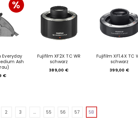
%
n Everyday
Fujifilm XF2X TC WR
Fujifilm XF1.4X TC
 Medium Ash
schwarz
schwarz
grau)
389,00
€
399,00
€
REGISTRIEREN
99
€
sse
*
E-Mail-Adresse
*
2
3
…
55
56
57
58
Ein Link zum Erstellen eines n
Mail-Adresse gesendet.