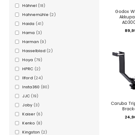
Hähnel
(18)
Godox W
Hahnemühle
(2)
Akkupa
AD30
Haida
(41)
89,
Hama
(3)
Harman
(9)
Hasselblad
(2)
Hoya
(79)
HPRC
(2)
Ilford
(24)
Insta360
(80)
JJC
(19)
Caruba Tri
Joby
(3)
Brack
Kaiser
(6)
24,
Kenko
(8)
Kingston
(2)