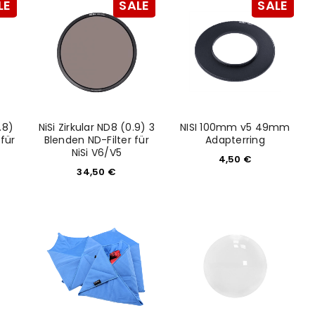
LE
SALE
SALE
.8)
NiSi Zirkular ND8 (0.9) 3
NISI 100mm v5 49mm
 für
Blenden ND-Filter für
Adapterring
NiSi V6/V5
4,50
€
34,50
€