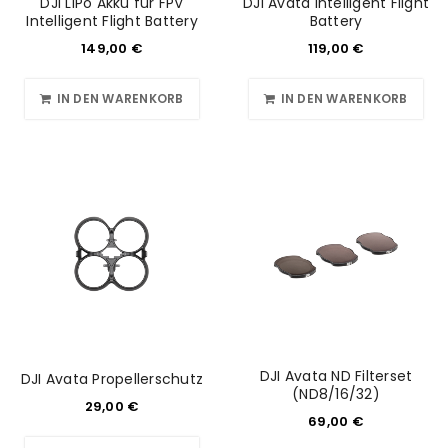
DJI LiPo Akku für FPV
DJI Avata Intelligent Flight
Intelligent Flight Battery
Battery
149,00
€
119,00
€
IN DEN WARENKORB
IN DEN WARENKORB
DJI Avata ND Filterset
DJI Avata Propellerschutz
(ND8/16/32)
29,00
€
69,00
€